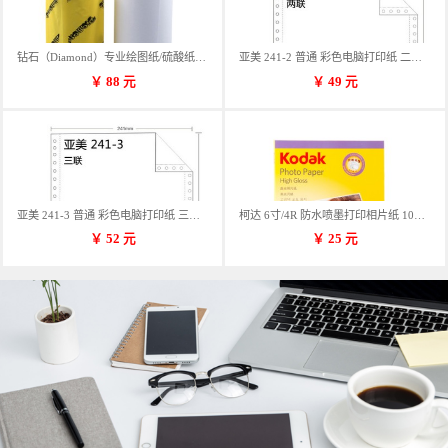
钻石（Diamond）专业绘图纸/硫酸纸 临摹纸 73g A4 297mm*70m 单卷装
亚美 241-2 普通 彩色电脑打印纸 二联 900张/箱 蓝包装 三等份
￥
88
元
￥
49
元
亚美 241-3 普通 彩色电脑打印纸 三联 900张/箱 蓝包装 三等份
柯达 6寸/4R 防水喷墨打印相片纸 102*152mm 100张/包
￥
52
元
￥
25
元