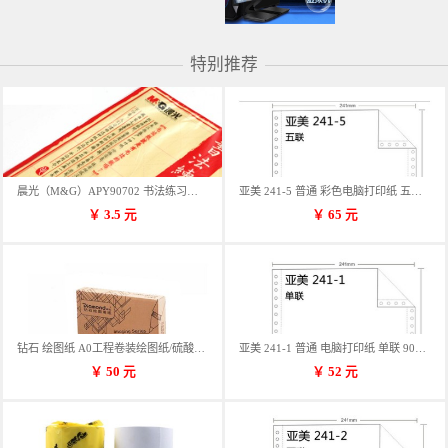
特别推荐
晨光（M&G）APY90702 书法练习用纸 12格
亚美 241-5 普通 彩色电脑打印纸 五联 900张/箱 蓝包装 三等份
￥
3.5
元
￥
65
元
钻石 绘图纸 A0工程卷装绘图纸/硫酸纸 50m卷装 914*50MM/卷
亚美 241-1 普通 电脑打印纸 单联 900张/箱 蓝包装 三等份
￥
50
元
￥
52
元