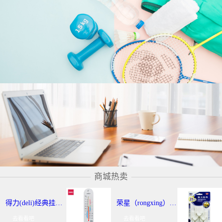
商城热卖
得力(deli)经典挂壁式温度计 个性化提示温湿度计 办公用品 9013
荣星（rongxing）RX-220 超强力粘钩/挂钩（2KG） 3个/卡
去看看吧
去看看吧