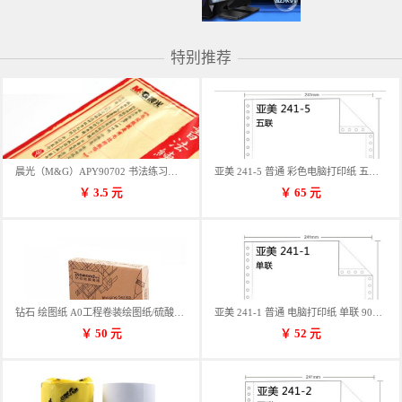
特别推荐
晨光（M&G）APY90702 书法练习用纸 12格
亚美 241-5 普通 彩色电脑打印纸 五联 900张/箱 蓝包装 三等份
￥
3.5
元
￥
65
元
钻石 绘图纸 A0工程卷装绘图纸/硫酸纸 50m卷装 914*50MM/卷
亚美 241-1 普通 电脑打印纸 单联 900张/箱 蓝包装 三等份
￥
50
元
￥
52
元