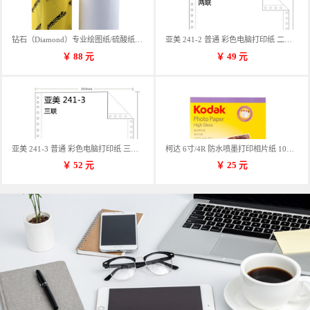
钻石（Diamond）专业绘图纸/硫酸纸 临摹纸 73g A4 297mm*70m 单卷装
亚美 241-2 普通 彩色电脑打印纸 二联 900张/箱 蓝包装 三等份
￥
88
元
￥
49
元
亚美 241-3 普通 彩色电脑打印纸 三联 900张/箱 蓝包装 三等份
柯达 6寸/4R 防水喷墨打印相片纸 102*152mm 100张/包
￥
52
元
￥
25
元