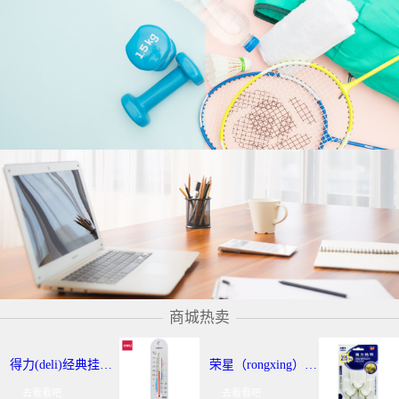
商城热卖
得力(deli)经典挂壁式温度计 个性化提示温湿度计 办公用品 9013
荣星（rongxing）RX-220 超强力粘钩/挂钩（2KG） 3个/卡
去看看吧
去看看吧