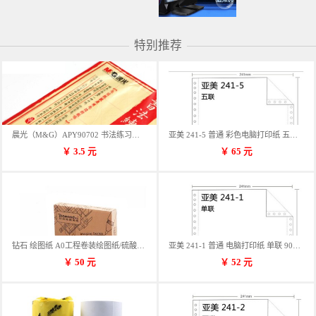
特别推荐
晨光（M&G）APY90702 书法练习用纸 12格
亚美 241-5 普通 彩色电脑打印纸 五联 900张/箱 蓝包装 三等份
￥
3.5
元
￥
65
元
钻石 绘图纸 A0工程卷装绘图纸/硫酸纸 50m卷装 914*50MM/卷
亚美 241-1 普通 电脑打印纸 单联 900张/箱 蓝包装 三等份
￥
50
元
￥
52
元