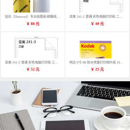
钻石（Diamond）专业绘图纸/硫酸纸 临摹纸 73g A4 297mm*70m 单卷装
亚美 241-2 普通 彩色电脑打印纸 二联 900张/箱 蓝包装 三等份
￥
88
元
￥
49
元
亚美 241-3 普通 彩色电脑打印纸 三联 900张/箱 蓝包装 三等份
柯达 6寸/4R 防水喷墨打印相片纸 102*152mm 100张/包
￥
52
元
￥
25
元