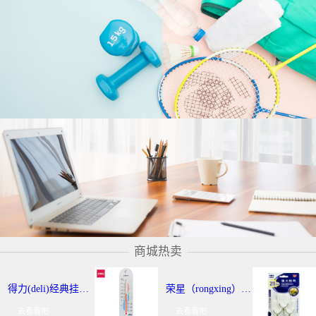
商城热卖
得力(deli)经典挂壁式温度计 个性化提示温湿度计 办公用品 9013
荣星（rongxing）RX-220 超强力粘钩/挂钩（2KG） 3个/卡
去看看吧
去看看吧