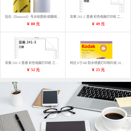
钻石（Diamond）专业绘图纸/硫酸纸 临摹纸 73g A4 297mm*70m 单卷装
亚美 241-2 普通 彩色电脑打印纸 二联 900张/箱 蓝包装 三等份
￥
88
元
￥
49
元
亚美 241-3 普通 彩色电脑打印纸 三联 900张/箱 蓝包装 三等份
柯达 6寸/4R 防水喷墨打印相片纸 102*152mm 100张/包
￥
52
元
￥
25
元