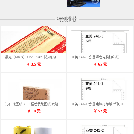
特别推荐
晨光（M&G）APY90702 书法练习用纸 12格
亚美 241-5 普通 彩色电脑打印纸 五联 900张/箱 蓝包装 三等份
￥
3.5
元
￥
65
元
钻石 绘图纸 A0工程卷装绘图纸/硫酸纸 50m卷装 914*50MM/卷
亚美 241-1 普通 电脑打印纸 单联 900张/箱 蓝包装 三等份
￥
50
元
￥
52
元