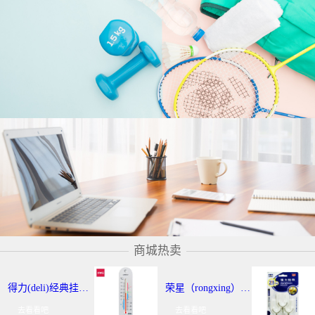
商城热卖
得力(deli)经典挂壁式温度计 个性化提示温湿度计 办公用品 9013
荣星（rongxing）RX-220 超强力粘钩/挂钩（2KG） 3个/卡
去看看吧
去看看吧