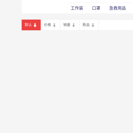
工作装
口罩
急救用品
默认
价格
销量
新品