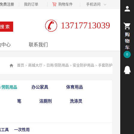
免费注册
我的订单
购物车
件
手机访问
13717713039
助中心
联系我们
0
首页
>
商城大厅
>
日用/劳防用品
>
安全防护用品
>
手套防护
/劳防用品
办公家具
体育用品
笔
洁厕剂
洗涤灵
洁工具
一次性用