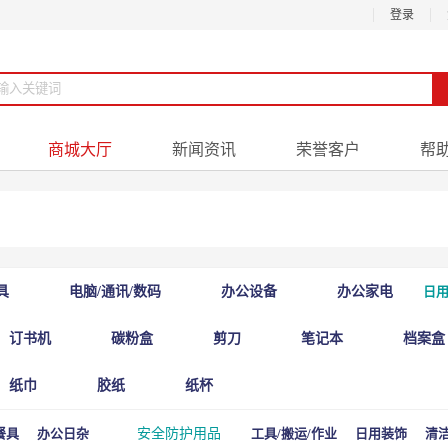
登录
商城大厅
新闻资讯
荣誉客户
帮
具
电脑/通讯/数码
办公设备
办公家电
日用
订书机
碳粉盒
剪刀
笔记本
档案盒
纸巾
胶纸
纸杯
餐具
办公日杂
安全防护用品
工具/搬运/作业
日用装饰
清