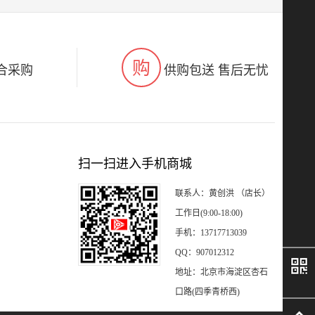
购
合采购
供购包送 售后无忧
扫一扫进入手机商城
联系人：黄创洪 （店长）
工作日(9:00-18:00)
手机：13717713039
QQ：907012312
地址：北京市海淀区杏石
口路(四季青桥西)