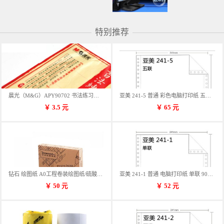
特别推荐
晨光（M&G）APY90702 书法练习用纸 12格
亚美 241-5 普通 彩色电脑打印纸 五联 900张/箱 蓝包装 三等份
￥
3.5
元
￥
65
元
钻石 绘图纸 A0工程卷装绘图纸/硫酸纸 50m卷装 914*50MM/卷
亚美 241-1 普通 电脑打印纸 单联 900张/箱 蓝包装 三等份
￥
50
元
￥
52
元