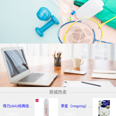
商城热卖
得力(deli)经典挂壁式温度计 个性化提示温湿度计 办公用品 9013
荣星（rongxing）RX-220 超强力粘钩/挂钩（2KG） 3个/卡
去看看吧
去看看吧