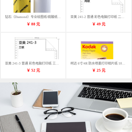
钻石（Diamond）专业绘图纸/硫酸纸 临摹纸 73g A4 297mm*70m 单卷装
亚美 241-2 普通 彩色电脑打印纸 二联 900张/箱 蓝包装 三等份
￥
88
元
￥
49
元
亚美 241-3 普通 彩色电脑打印纸 三联 900张/箱 蓝包装 三等份
柯达 6寸/4R 防水喷墨打印相片纸 102*152mm 100张/包
￥
52
元
￥
25
元