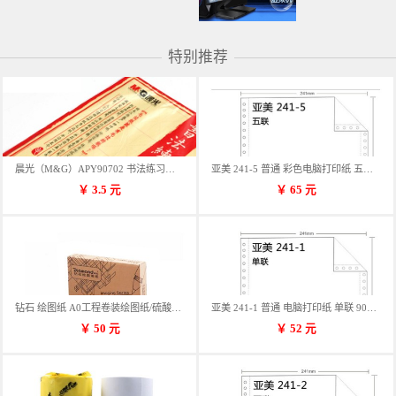
特别推荐
晨光（M&G）APY90702 书法练习用纸 12格
亚美 241-5 普通 彩色电脑打印纸 五联 900张/箱 蓝包装 三等份
￥
3.5
元
￥
65
元
钻石 绘图纸 A0工程卷装绘图纸/硫酸纸 50m卷装 914*50MM/卷
亚美 241-1 普通 电脑打印纸 单联 900张/箱 蓝包装 三等份
￥
50
元
￥
52
元