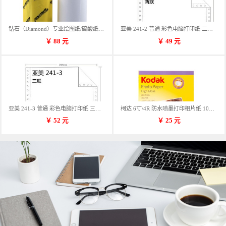
钻石（Diamond）专业绘图纸/硫酸纸 临摹纸 73g A4 297mm*70m 单卷装
亚美 241-2 普通 彩色电脑打印纸 二联 900张/箱 蓝包装 三等份
￥
88
元
￥
49
元
亚美 241-3 普通 彩色电脑打印纸 三联 900张/箱 蓝包装 三等份
柯达 6寸/4R 防水喷墨打印相片纸 102*152mm 100张/包
￥
52
元
￥
25
元