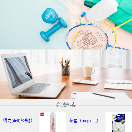
商城热卖
得力(deli)经典挂壁式温度计 个性化提示温湿度计 办公用品 9013
荣星（rongxing）RX-220 超强力粘钩/挂钩（2KG） 3个/卡
去看看吧
去看看吧