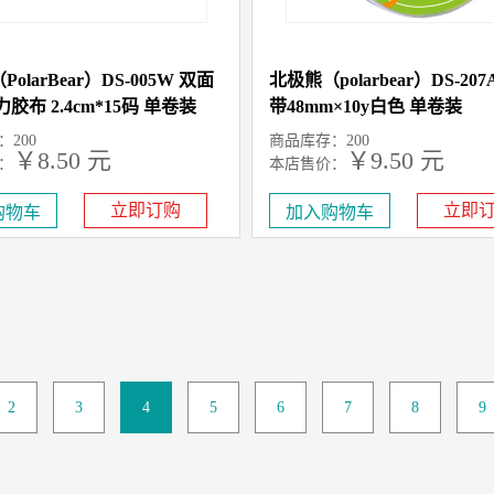
olarBear）DS-005W 双面
北极熊（polarbear）DS-20
胶布 2.4cm*15码 单卷装
带48mm×10y白色 单卷装
200
商品库存：200
￥8.50 元
￥9.50 元
：
本店售价：
立即订购
立即
2
3
4
5
6
7
8
9