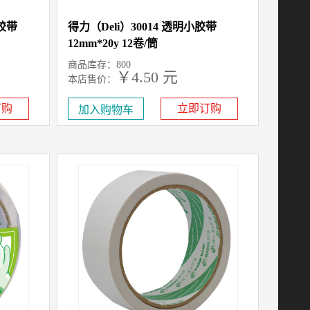
具胶带
得力（Deli）30014 透明小胶带
12mm*20y 12卷/筒
商品库存：800
￥4.50 元
本店售价：
订购
立即订购