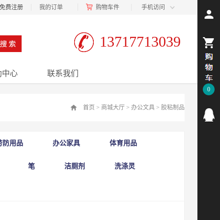
免费注册
我的订单
购物车
件
手机访问
13717713039
助中心
联系我们
0
首页
>
商城大厅
>
办公文具
>
胶粘制品
劳防用品
办公家具
体育用品
笔
洁厕剂
洗涤灵