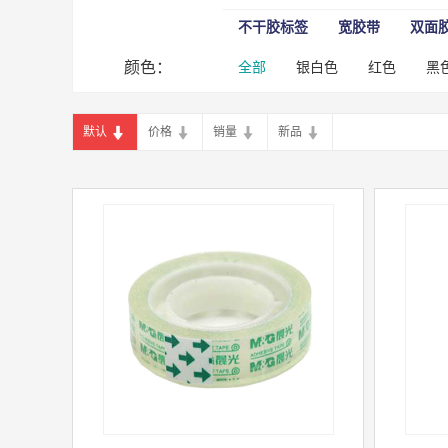
不干胶标签
宽胶带
双面
颜色：
全部
银白色
红色
黑
默认
价格
销量
新品