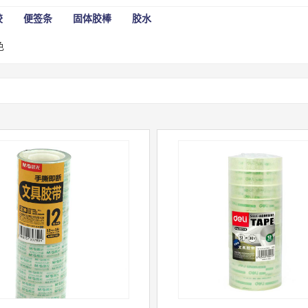
胶
便签条
固体胶棒
胶水
色