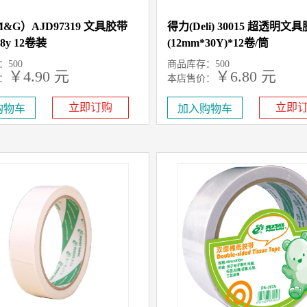
&G）AJD97319 文具胶带
得力(Deli) 30015 超透明文
18y 12卷装
(12mm*30Y)*12卷/筒
500
商品库存：500
￥4.90 元
￥6.80 元
：
本店售价：
立即订购
立即