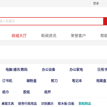
登录
商城大厅
新闻资讯
荣誉客户
帮
电脑/通讯/数码
办公设备
办公家电
日用/
订书机
碳粉盒
剪刀
笔记本
档案盒
纸巾
胶纸
纸杯
桌面文具
财务行政用品
识别展示
软木板/白板
胶粘制品