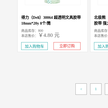
得力（Deli）30064 超透明文具胶带
北极熊（P
18mm*20y 8个/筒
胶带 强力
商品库存：800
商品库存：
￥4.80 元
本店售价：
本店售价
立即订购
<
1