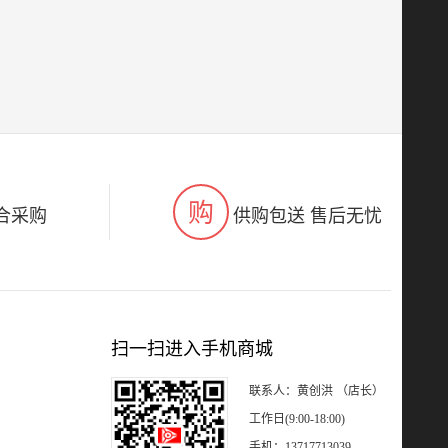
购
合采购
供购包送 售后无忧
扫一扫进入手机商城
联系人：黄创洪 （店长）
工作日(9:00-18:00)
手机：13717713039