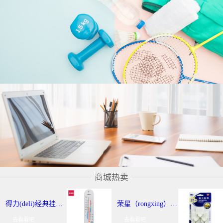
商城热卖
得力(deli)经典挂壁式温度计 个性化提示温湿度计 办公用品 9013
荣星（rongxing）RX-220 超强力粘钩/挂钩（2KG） 3个/卡
去看看吧
去看看吧