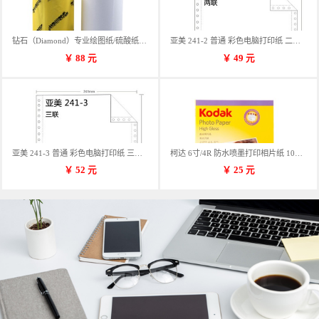
钻石（Diamond）专业绘图纸/硫酸纸 临摹纸 73g A4 297mm*70m 单卷装
亚美 241-2 普通 彩色电脑打印纸 二联 900张/箱 蓝包装 三等份
￥
88
元
￥
49
元
亚美 241-3 普通 彩色电脑打印纸 三联 900张/箱 蓝包装 三等份
柯达 6寸/4R 防水喷墨打印相片纸 102*152mm 100张/包
￥
52
元
￥
25
元