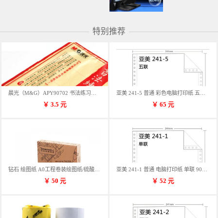
特别推荐
晨光（M&G）APY90702 书法练习用纸 12格
亚美 241-5 普通 彩色电脑打印纸 五联 900张/箱 蓝包装 三等份
￥
3.5
元
￥
65
元
钻石 绘图纸 A0工程卷装绘图纸/硫酸纸 50m卷装 914*50MM/卷
亚美 241-1 普通 电脑打印纸 单联 900张/箱 蓝包装 三等份
￥
50
元
￥
52
元