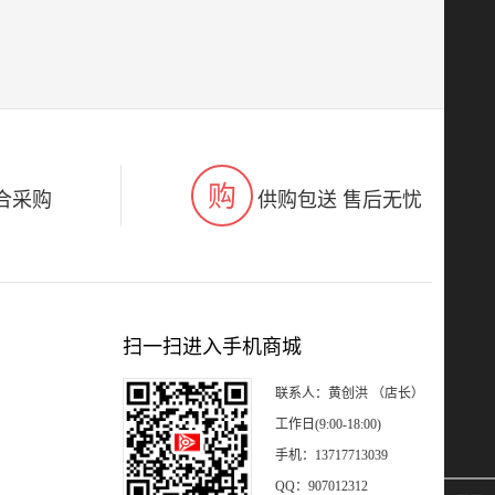
购
合采购
供购包送 售后无忧
扫一扫进入手机商城
联系人：黄创洪 （店长）
工作日(9:00-18:00)
手机：13717713039
QQ：907012312