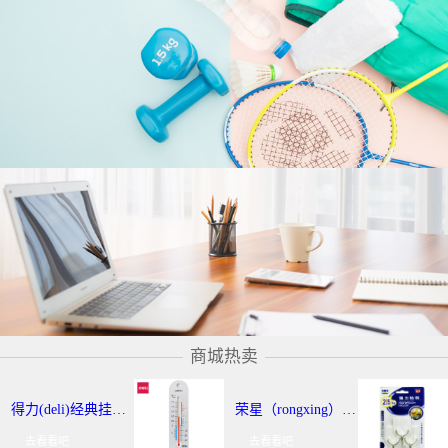
商城热卖
得力(deli)经典挂壁式温度计 个性化提示温湿度计 办公用品 9013
荣星（rongxing）RX-220 超强力粘钩/挂钩（2KG） 3个/卡
去看看吧
去看看吧