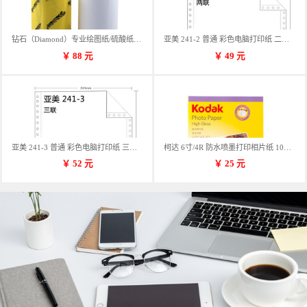
钻石（Diamond）专业绘图纸/硫酸纸 临摹纸 73g A4 297mm*70m 单卷装
亚美 241-2 普通 彩色电脑打印纸 二联 900张/箱 蓝包装 三等份
￥
88
元
￥
49
元
亚美 241-3 普通 彩色电脑打印纸 三联 900张/箱 蓝包装 三等份
柯达 6寸/4R 防水喷墨打印相片纸 102*152mm 100张/包
￥
52
元
￥
25
元