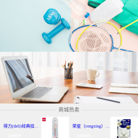
商城热卖
得力(deli)经典挂壁式温度计 个性化提示温湿度计 办公用品 9013
荣星（rongxing）RX-220 超强力粘钩/挂钩（2KG） 3个/卡
去看看吧
去看看吧