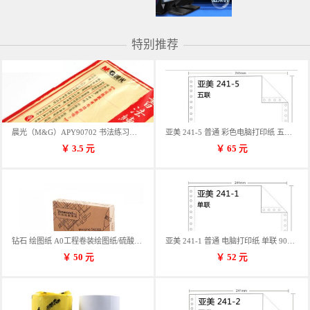
特别推荐
晨光（M&G）APY90702 书法练习用纸 12格
亚美 241-5 普通 彩色电脑打印纸 五联 900张/箱 蓝包装 三等份
￥
3.5
元
￥
65
元
钻石 绘图纸 A0工程卷装绘图纸/硫酸纸 50m卷装 914*50MM/卷
亚美 241-1 普通 电脑打印纸 单联 900张/箱 蓝包装 三等份
￥
50
元
￥
52
元