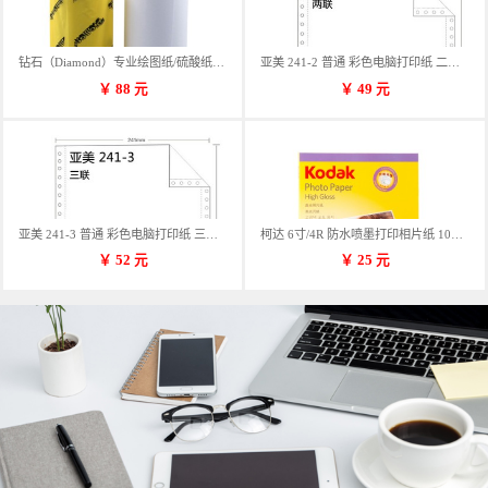
钻石（Diamond）专业绘图纸/硫酸纸 临摹纸 73g A4 297mm*70m 单卷装
亚美 241-2 普通 彩色电脑打印纸 二联 900张/箱 蓝包装 三等份
￥
88
元
￥
49
元
亚美 241-3 普通 彩色电脑打印纸 三联 900张/箱 蓝包装 三等份
柯达 6寸/4R 防水喷墨打印相片纸 102*152mm 100张/包
￥
52
元
￥
25
元