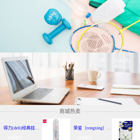
商城热卖
得力(deli)经典挂壁式温度计 个性化提示温湿度计 办公用品 9013
荣星（rongxing）RX-220 超强力粘钩/挂钩（2KG） 3个/卡
去看看吧
去看看吧