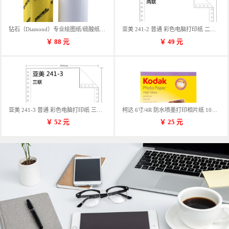
钻石（Diamond）专业绘图纸/硫酸纸 临摹纸 73g A4 297mm*70m 单卷装
亚美 241-2 普通 彩色电脑打印纸 二联 900张/箱 蓝包装 三等份
￥
88
元
￥
49
元
亚美 241-3 普通 彩色电脑打印纸 三联 900张/箱 蓝包装 三等份
柯达 6寸/4R 防水喷墨打印相片纸 102*152mm 100张/包
￥
52
元
￥
25
元