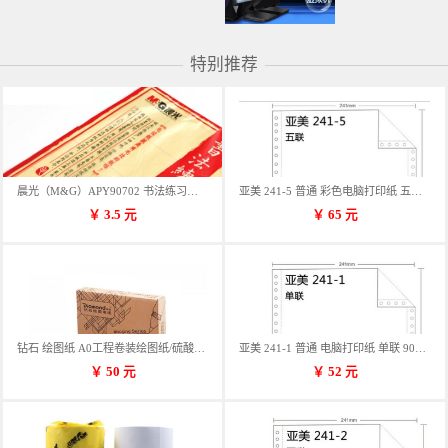
特别推荐
晨光（M&G）APY90702 书法练习用纸 12格
亚美 241-5 普通 彩色电脑打印纸 五联 900张/箱 蓝包装 三等份
￥
3.5
元
￥
65
元
钻石 绘图纸 A0工程卷装绘图纸/硫酸纸 50m卷装 914*50MM/卷
亚美 241-1 普通 电脑打印纸 单联 900张/箱 蓝包装 三等份
￥
50
元
￥
52
元