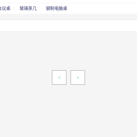
会议桌
玻璃茶几
钢制电脑桌
<
>