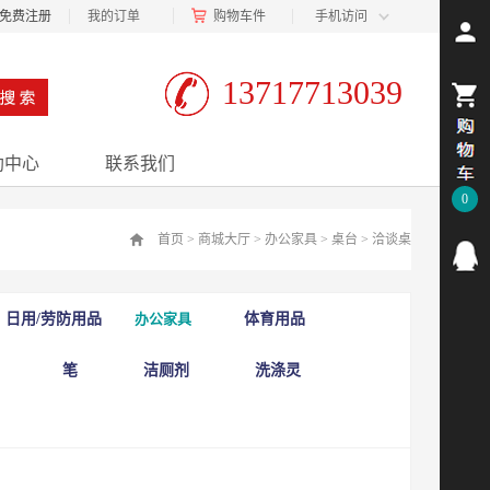
免费注册
我的订单
购物车
件
手机访问
13717713039
助中心
联系我们
0
首页
>
商城大厅
>
办公家具
>
桌台
>
洽谈桌
日用/劳防用品
办公家具
体育用品
笔
洁厕剂
洗涤灵