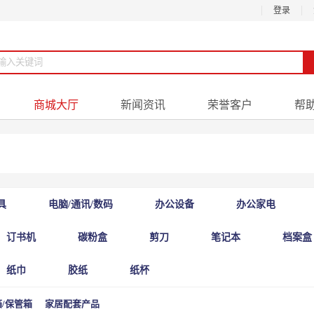
登录
商城大厅
新闻资讯
荣誉客户
帮
具
电脑/通讯/数码
办公设备
办公家电
订书机
碳粉盒
剪刀
笔记本
档案盒
纸巾
胶纸
纸杯
/保管箱
家居配套产品