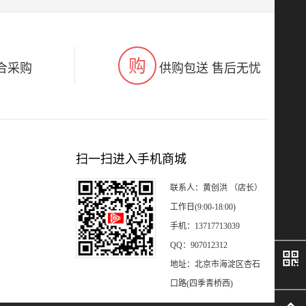
购
合采购
供购包送 售后无忧
扫一扫进入手机商城
联系人：黄创洪 （店长）
工作日(9:00-18:00)
手机：13717713039
QQ：907012312
地址：北京市海淀区杏石
口路(四季青桥西)