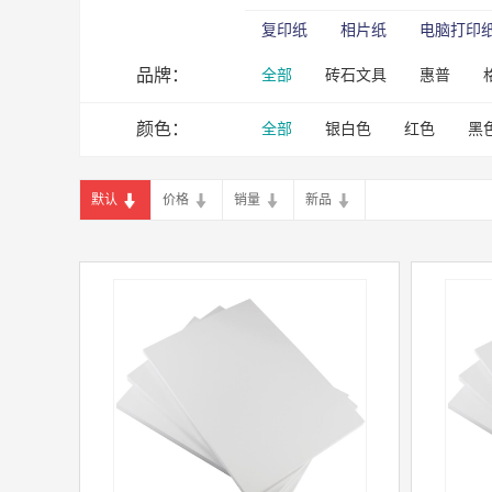
复印纸
相片纸
电脑打印
品牌：
全部
砖石文具
惠普
绿天章
颜色：
达伯埃
爱普生
金士顿
兄弟
柯
全部
银白色
红色
黑
默认
价格
销量
新品