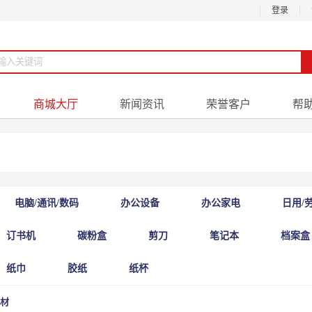
登录
商城大厅
新闻资讯
荣誉客户
帮
电脑/通讯/数码
办公设备
办公家电
日用/
订书机
碳粉盒
剪刀
笔记本
档案盒
纸巾
胶纸
纸杯
材