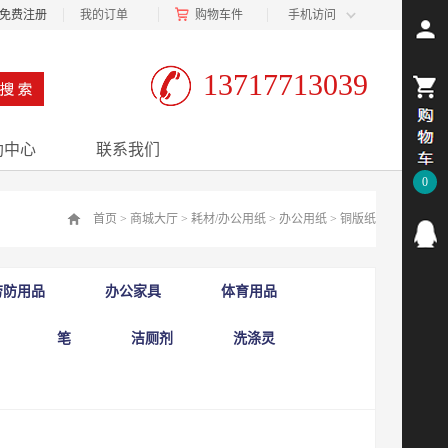
免费注册
我的订单
购物车
件
手机访问
13717713039
助中心
联系我们
0
首页
>
商城大厅
>
耗材/办公用纸
>
办公用纸
>
铜版纸
劳防用品
办公家具
体育用品
笔
洁厕剂
洗涤灵