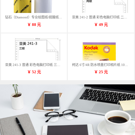
钻石（Diamond）专业绘图纸/硫酸纸 临摹纸 73g A4 297mm*70m 单卷装
亚美 241-2 普通 彩色电脑打印纸 二联 900张/箱 蓝包装 三等份
￥
88
元
￥
49
元
亚美 241-3 普通 彩色电脑打印纸 三联 900张/箱 蓝包装 三等份
柯达 6寸/4R 防水喷墨打印相片纸 102*152mm 100张/包
￥
52
元
￥
25
元