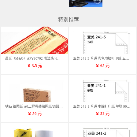
特别推荐
晨光（M&G）APY90702 书法练习用纸 12格
亚美 241-5 普通 彩色电脑打印纸 五联 900张/箱 蓝包装 三等份
￥
3.5
元
￥
65
元
钻石 绘图纸 A0工程卷装绘图纸/硫酸纸 50m卷装 914*50MM/卷
亚美 241-1 普通 电脑打印纸 单联 900张/箱 蓝包装 三等份
￥
50
元
￥
52
元