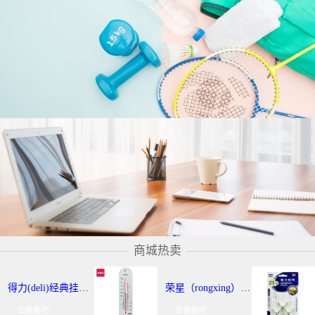
商城热卖
得力(deli)经典挂壁式温度计 个性化提示温湿度计 办公用品 9013
荣星（rongxing）RX-220 超强力粘钩/挂钩（2KG） 3个/卡
去看看吧
去看看吧