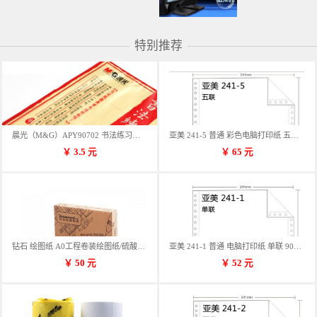
特别推荐
晨光（M&G）APY90702 书法练习用纸 12格
亚美 241-5 普通 彩色电脑打印纸 五联 900张/箱 蓝包装 三等份
￥
3.5
元
￥
65
元
钻石 绘图纸 A0工程卷装绘图纸/硫酸纸 50m卷装 914*50MM/卷
亚美 241-1 普通 电脑打印纸 单联 900张/箱 蓝包装 三等份
￥
50
元
￥
52
元