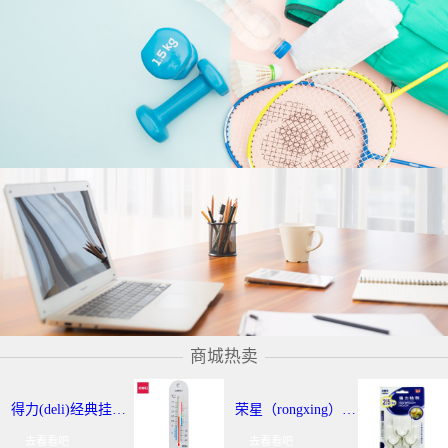
商城热卖
得力(deli)经典挂壁式温度计 个性化提示温湿度计 办公用品 9013
荣星（rongxing）RX-220 超强力粘钩/挂钩（2KG） 3个/卡
去看看吧
去看看吧