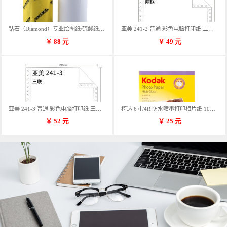
钻石（Diamond）专业绘图纸/硫酸纸 临摹纸 73g A4 297mm*70m 单卷装
亚美 241-2 普通 彩色电脑打印纸 二联 900张/箱 蓝包装 三等份
￥
88
元
￥
49
元
亚美 241-3 普通 彩色电脑打印纸 三联 900张/箱 蓝包装 三等份
柯达 6寸/4R 防水喷墨打印相片纸 102*152mm 100张/包
￥
52
元
￥
25
元