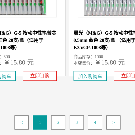
&G）G-5 按动中性笔替芯
晨光（M&G）G-5 按动中
 红色 20支/盒（适用于
0.5mm 蓝色 20支/盒 （适用
-1008等）
K35/GP-1008等）
500
商品库存：1000
￥15.80 元
￥15.80 元
：
本店售价：
立即订购
立即
<
1
2
3
4
>