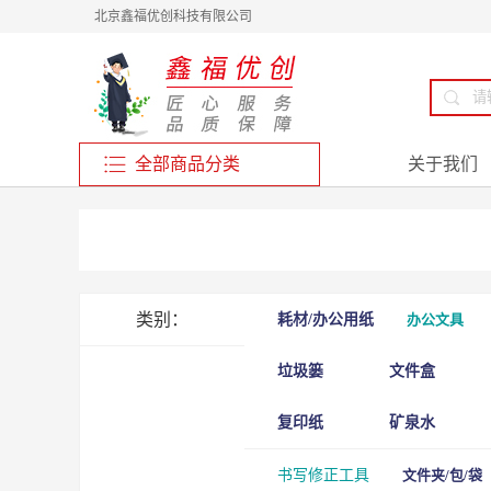
北京鑫福优创科技有限公司
全部商品分类
关于我们
类别：
耗材/办公用纸
办公文具
垃圾篓
文件盒
复印纸
矿泉水
书写修正工具
文件夹/包/袋