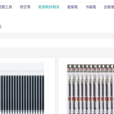
绘图工具
修正带
笔用耗材相关
套装笔
书画笔
白板
色