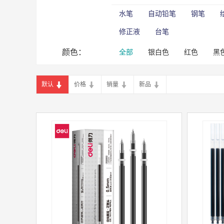
水笔
自动铅笔
钢笔
修正液
台笔
颜色：
全部
银白色
红色
黑
默认
价格
销量
新品