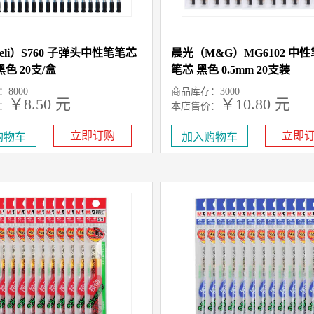
eli）S760 子弹头中性笔笔芯
晨光（M&G）MG6102 中
 黑色 20支/盒
笔芯 黑色 0.5mm 20支装
8000
商品库存：3000
￥8.50 元
￥10.80 元
：
本店售价：
立即订购
立即