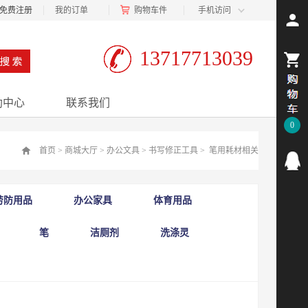
免费注册
我的订单
购物车
件
手机访问
13717713039
助中心
联系我们
0
首页
>
商城大厅
>
办公文具
>
书写修正工具
>
笔用耗材相关
劳防用品
办公家具
体育用品
笔
洁厕剂
洗涤灵