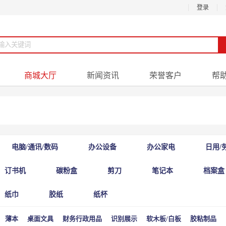
登录
商城大厅
新闻资讯
荣誉客户
帮
电脑/通讯/数码
办公设备
办公家电
日用/
订书机
碳粉盒
剪刀
笔记本
档案盒
纸巾
胶纸
纸杯
薄本
桌面文具
财务行政用品
识别展示
软木板/白板
胶粘制品