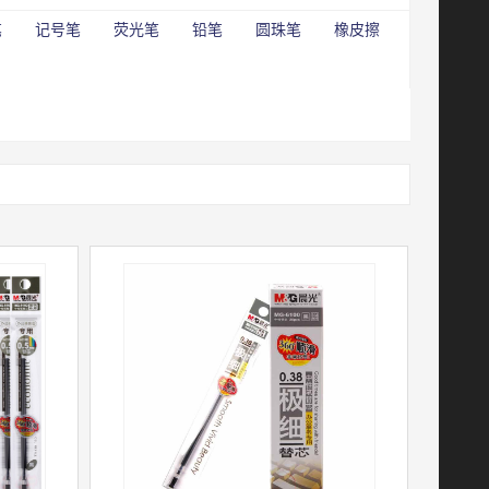
笔
记号笔
荧光笔
铅笔
圆珠笔
橡皮擦