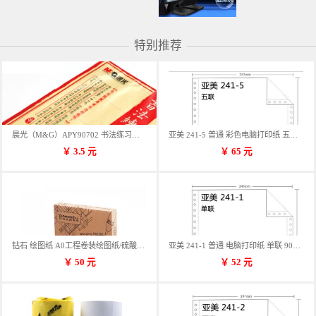
特别推荐
晨光（M&G）APY90702 书法练习用纸 12格
亚美 241-5 普通 彩色电脑打印纸 五联 900张/箱 蓝包装 三等份
￥
3.5
元
￥
65
元
钻石 绘图纸 A0工程卷装绘图纸/硫酸纸 50m卷装 914*50MM/卷
亚美 241-1 普通 电脑打印纸 单联 900张/箱 蓝包装 三等份
￥
50
元
￥
52
元