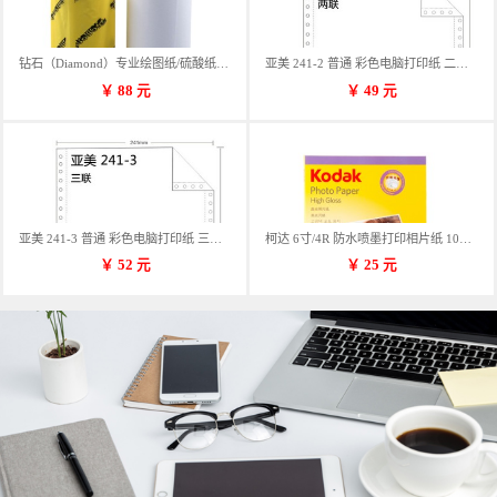
钻石（Diamond）专业绘图纸/硫酸纸 临摹纸 73g A4 297mm*70m 单卷装
亚美 241-2 普通 彩色电脑打印纸 二联 900张/箱 蓝包装 三等份
￥
88
元
￥
49
元
亚美 241-3 普通 彩色电脑打印纸 三联 900张/箱 蓝包装 三等份
柯达 6寸/4R 防水喷墨打印相片纸 102*152mm 100张/包
￥
52
元
￥
25
元