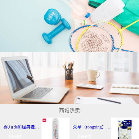
商城热卖
得力(deli)经典挂壁式温度计 个性化提示温湿度计 办公用品 9013
荣星（rongxing）RX-220 超强力粘钩/挂钩（2KG） 3个/卡
去看看吧
去看看吧