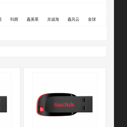
美
科朗
鑫美莱
龙诚海
鑫风云
金球