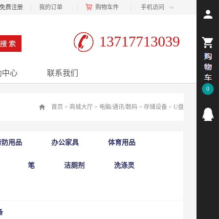
免费注册
我的订单
购物车
件
手机访问
13717713039
助中心
联系我们
0
首页
>
商城大厅
>
电脑/通讯/数码
>
存储设备
>
U盘
劳防用品
办公家具
体育用品
笔
洁厕剂
洗涤灵
备