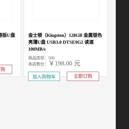
属酷铄U盘
金士顿（Kingston）128GB 金属银色
亮薄U盘 USB3.0 DTSE9G2 读速
100MB/s
商品库存：500
￥198.00 元
本店售价：
订购
立即订购