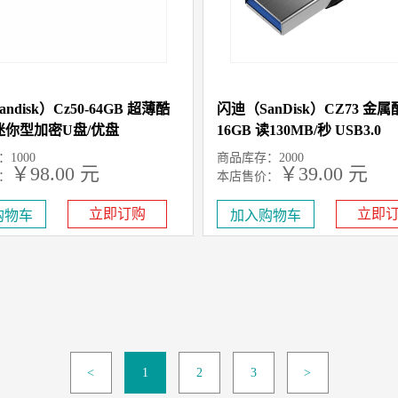
ndisk）Cz50-64GB 超薄酷
闪迪（SanDisk）CZ73 金
迷你型加密U盘/优盘
16GB 读130MB/秒 USB3.0
1000
商品库存：2000
￥98.00 元
￥39.00 元
：
本店售价：
立即订购
立即
<
1
2
3
>