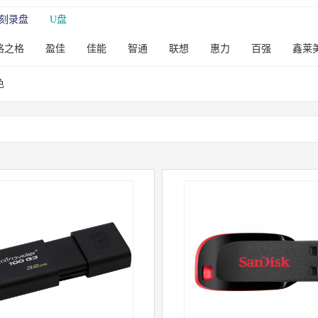
刻录盘
U盘
格之格
盈佳
佳能
智通
联想
惠力
百强
鑫莱
达文具
晨光文具
得力文具
苹果
华硕
绿联
色