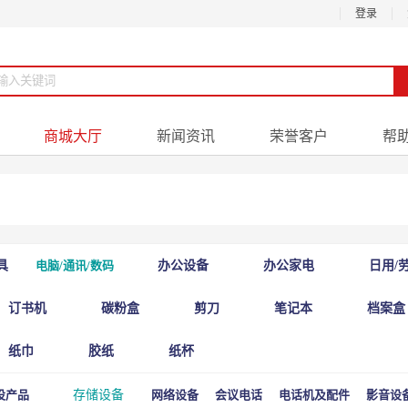
登录
商城大厅
新闻资讯
荣誉客户
帮
具
电脑/通讯/数码
办公设备
办公家电
日用/
订书机
碳粉盒
剪刀
笔记本
档案盒
纸巾
胶纸
纸杯
设产品
存储设备
网络设备
会议电话
电话机及配件
影音设