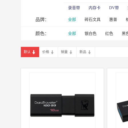
录音带
内存卡
DV带
品牌：
全部
砖石文具
惠普
绿天章
颜色：
达伯埃
爱普生
金士顿
兄弟
柯
全部
银白色
红色
黑
默认
价格
销量
新品