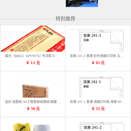
特别推荐
晨光（M&G）APY90702 书法练习用纸 12格
亚美 241-5 普通 彩色电脑打印纸 五联 900张/箱 蓝包装 三等份
￥
3.5
元
￥
65
元
钻石 绘图纸 A0工程卷装绘图纸/硫酸纸 50m卷装 914*50MM/卷
亚美 241-1 普通 电脑打印纸 单联 900张/箱 蓝包装 三等份
￥
50
元
￥
52
元