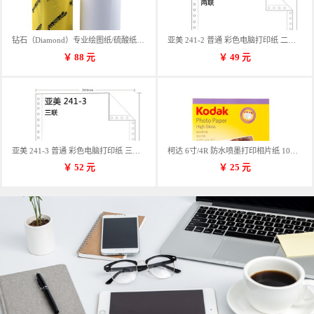
钻石（Diamond）专业绘图纸/硫酸纸 临摹纸 73g A4 297mm*70m 单卷装
亚美 241-2 普通 彩色电脑打印纸 二联 900张/箱 蓝包装 三等份
￥
88
元
￥
49
元
亚美 241-3 普通 彩色电脑打印纸 三联 900张/箱 蓝包装 三等份
柯达 6寸/4R 防水喷墨打印相片纸 102*152mm 100张/包
￥
52
元
￥
25
元