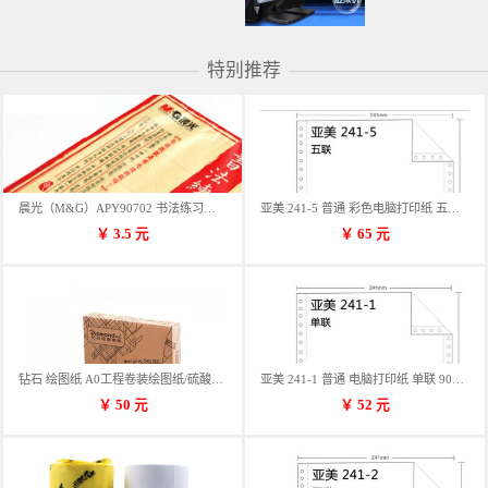
特别推荐
晨光（M&G）APY90702 书法练习用纸 12格
亚美 241-5 普通 彩色电脑打印纸 五联 900张/箱 蓝包装 三等份
￥
3.5
元
￥
65
元
钻石 绘图纸 A0工程卷装绘图纸/硫酸纸 50m卷装 914*50MM/卷
亚美 241-1 普通 电脑打印纸 单联 900张/箱 蓝包装 三等份
￥
50
元
￥
52
元