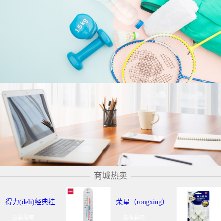
商城热卖
得力(deli)经典挂壁式温度计 个性化提示温湿度计 办公用品 9013
荣星（rongxing）RX-220 超强力粘钩/挂钩（2KG） 3个/卡
去看看吧
去看看吧