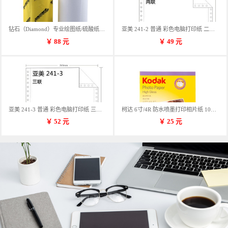
钻石（Diamond）专业绘图纸/硫酸纸 临摹纸 73g A4 297mm*70m 单卷装
亚美 241-2 普通 彩色电脑打印纸 二联 900张/箱 蓝包装 三等份
￥
88
元
￥
49
元
亚美 241-3 普通 彩色电脑打印纸 三联 900张/箱 蓝包装 三等份
柯达 6寸/4R 防水喷墨打印相片纸 102*152mm 100张/包
￥
52
元
￥
25
元