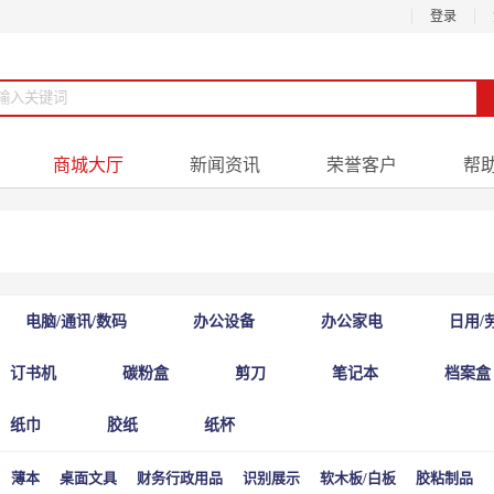
登录
商城大厅
新闻资讯
荣誉客户
帮
电脑/通讯/数码
办公设备
办公家电
日用/
订书机
碳粉盒
剪刀
笔记本
档案盒
纸巾
胶纸
纸杯
薄本
桌面文具
财务行政用品
识别展示
软木板/白板
胶粘制品