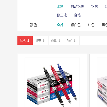
水笔
自动铅笔
钢笔
修正液
台笔
颜色：
全部
银白色
红色
黑
默认
价格
销量
新品