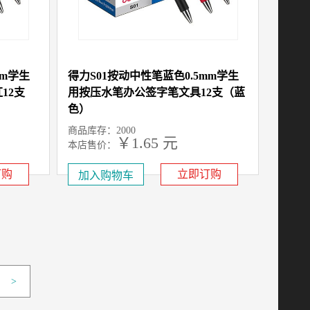
mm学生
得力S01按动中性笔蓝色0.5mm学生
12支
用按压水笔办公签字笔文具12支（蓝
色）
商品库存：2000
￥1.65 元
本店售价：
元
市场售价：1.8
订购
立即订购
>