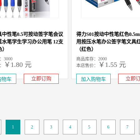
中性笔0.5可按动签字笔会议
得力S01按动中性笔红色0.5
水笔学生学习办公用笔 12支
用按压水笔办公签字笔文具红
色）
（红色）
3000
商品库存：2000
￥1.80 元
￥1.55 元
：
本店售价：
1.80 元
元
：
市场售价：1.8
立即订购
立即
1
2
3
4
5
6
7