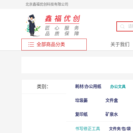
北京鑫福优创科技有限公司
全部商品分类
关于我们
类别：
耗材/办公用纸
办公文具
垃圾篓
文件盒
复印纸
矿泉水
书写修正工具
文件夹/包/袋