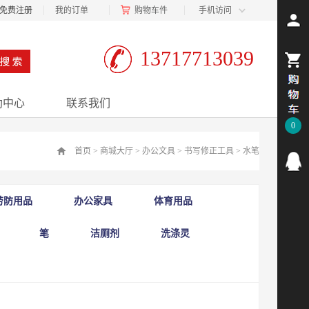
免费注册
我的订单
购物车
件
手机访问
13717713039
助中心
联系我们
0
首页
>
商城大厅
>
办公文具
>
书写修正工具
>
水笔
劳防用品
办公家具
体育用品
笔
洁厕剂
洗涤灵