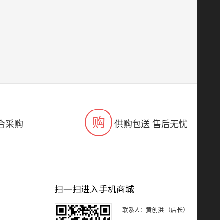
购
合采购
供购包送 售后无忧
扫一扫进入手机商城
联系人：黄创洪 （店长）