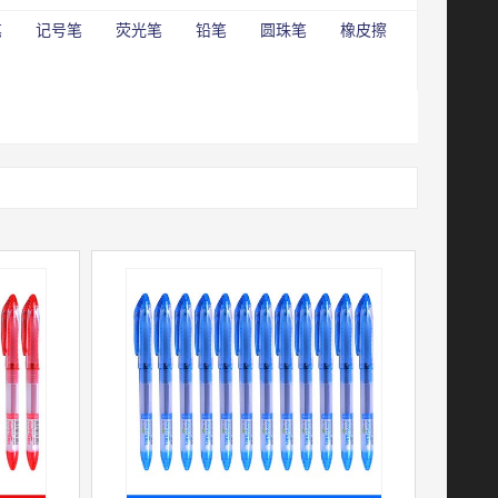
笔
记号笔
荧光笔
铅笔
圆珠笔
橡皮擦