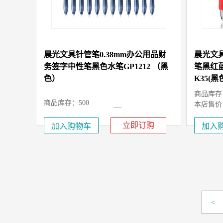
晨光文具针管笔0.38mm办公用品财
晨光文具
务签字中性笔黑色水笔GP1212 （黑
笔黑红蓝
色）
K35(黑
商品库存：
商品库存：500
本店售价
￥1.40 元
本店售价：
市场售价
立即订购
<