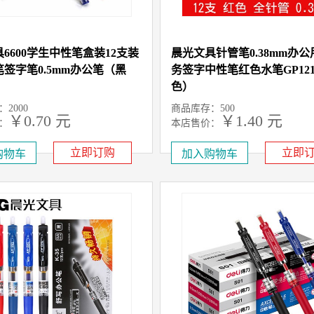
6600学生中性笔盒装12支装
晨光文具针管笔0.38mm办
签字笔0.5mm办公笔（黑
务签字中性笔红色水笔GP121
色）
2000
商品库存：500
￥0.70 元
￥1.40 元
：
本店售价：
元
：1
立即订购
立即