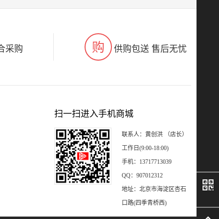
购
合采购
供购包送 售后无忧
扫一扫进入手机商城
联系人：黄创洪 （店长）
工作日(9:00-18:00)
手机：13717713039
QQ：907012312
地址：北京市海淀区杏石
口路(四季青桥西)