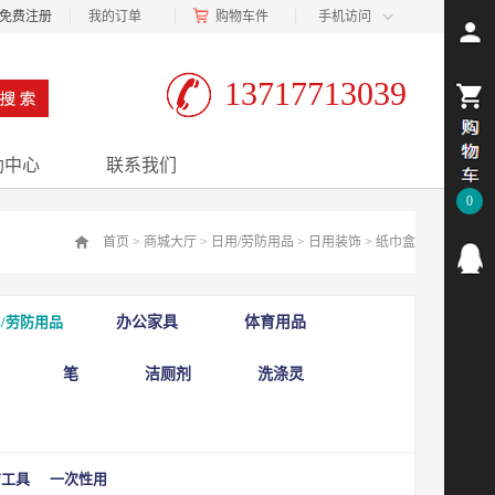
免费注册
我的订单
购物车
件
手机访问
13717713039
助中心
联系我们
0
首页
>
商城大厅
>
日用/劳防用品
>
日用装饰
>
纸巾盒
/劳防用品
办公家具
体育用品
笔
洁厕剂
洗涤灵
洁工具
一次性用