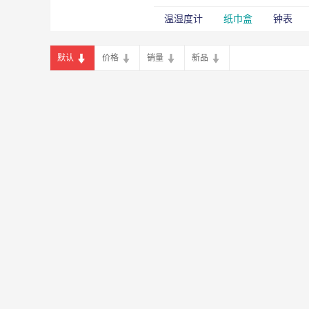
温湿度计
纸巾盒
钟表
默认
价格
销量
新品