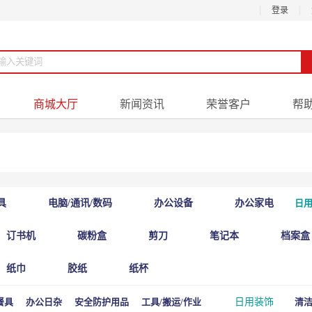
登录
商城大厅
新闻资讯
荣誉客户
帮
具
电脑/通讯/数码
办公设备
办公家电
日用
订书机
碳粉盒
剪刀
笔记本
档案盒
纸巾
胶纸
纸杯
餐具
办公日杂
安全防护用品
工具/搬运/作业
日用装饰
清