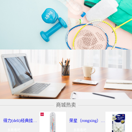
商城热卖
得力(deli)经典挂壁式温度计 个性化提示温湿度计 办公用品 9013
荣星（rongxing）RX-220 超强力粘钩/挂钩（2KG） 3个/卡
去看看吧
去看看吧