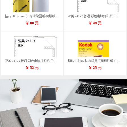
钻石（Diamond）专业绘图纸/硫酸纸 临摹纸 73g A4 297mm*70m 单卷装
亚美 241-2 普通 彩色电脑打印纸 二联 900张/箱 蓝包装 三等份
￥
88
元
￥
49
元
亚美 241-3 普通 彩色电脑打印纸 三联 900张/箱 蓝包装 三等份
柯达 6寸/4R 防水喷墨打印相片纸 102*152mm 100张/包
￥
52
元
￥
25
元