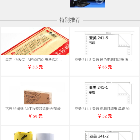
特别推荐
晨光（M&G）APY90702 书法练习用纸 12格
亚美 241-5 普通 彩色电脑打印纸 五联 900张/箱 蓝包装 三等份
￥
3.5
元
￥
65
元
钻石 绘图纸 A0工程卷装绘图纸/硫酸纸 50m卷装 914*50MM/卷
亚美 241-1 普通 电脑打印纸 单联 900张/箱 蓝包装 三等份
￥
50
元
￥
52
元