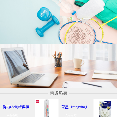
商城热卖
得力(deli)经典挂壁式温度计 个性化提示温湿度计 办公用品 9013
荣星（rongxing）RX-220 超强力粘钩/挂钩（2KG） 3个/卡
去看看吧
去看看吧