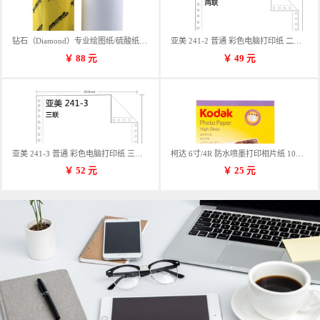
钻石（Diamond）专业绘图纸/硫酸纸 临摹纸 73g A4 297mm*70m 单卷装
亚美 241-2 普通 彩色电脑打印纸 二联 900张/箱 蓝包装 三等份
￥
88
元
￥
49
元
亚美 241-3 普通 彩色电脑打印纸 三联 900张/箱 蓝包装 三等份
柯达 6寸/4R 防水喷墨打印相片纸 102*152mm 100张/包
￥
52
元
￥
25
元