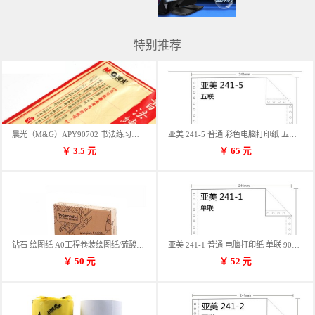
特别推荐
晨光（M&G）APY90702 书法练习用纸 12格
亚美 241-5 普通 彩色电脑打印纸 五联 900张/箱 蓝包装 三等份
￥
3.5
元
￥
65
元
钻石 绘图纸 A0工程卷装绘图纸/硫酸纸 50m卷装 914*50MM/卷
亚美 241-1 普通 电脑打印纸 单联 900张/箱 蓝包装 三等份
￥
50
元
￥
52
元