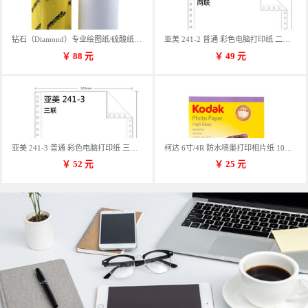
钻石（Diamond）专业绘图纸/硫酸纸 临摹纸 73g A4 297mm*70m 单卷装
亚美 241-2 普通 彩色电脑打印纸 二联 900张/箱 蓝包装 三等份
￥
88
元
￥
49
元
亚美 241-3 普通 彩色电脑打印纸 三联 900张/箱 蓝包装 三等份
柯达 6寸/4R 防水喷墨打印相片纸 102*152mm 100张/包
￥
52
元
￥
25
元