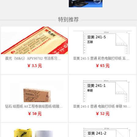
特别推荐
晨光（M&G）APY90702 书法练习用纸 12格
亚美 241-5 普通 彩色电脑打印纸 五联 900张/箱 蓝包装 三等份
￥
3.5
元
￥
65
元
钻石 绘图纸 A0工程卷装绘图纸/硫酸纸 50m卷装 914*50MM/卷
亚美 241-1 普通 电脑打印纸 单联 900张/箱 蓝包装 三等份
￥
50
元
￥
52
元