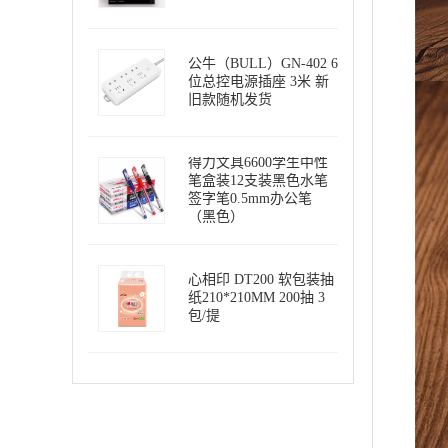
公牛（BULL）GN-402 6
位总控电源插座 3米 新
旧款随机发货
得力文具6600学生中性
笔盒装12支装黑色水笔
签字笔0.5mm办公笔
（黑色）
心相印 DT200 软包装抽
纸210*210MM 200抽 3
包/提