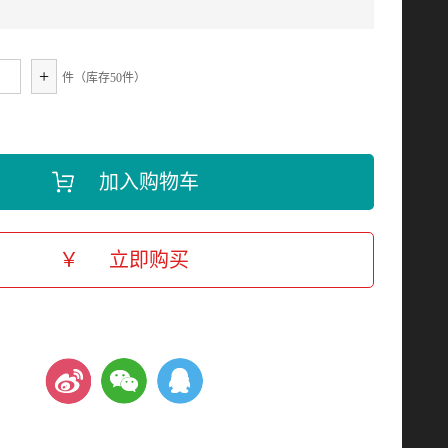
+
件（库存
50
件）