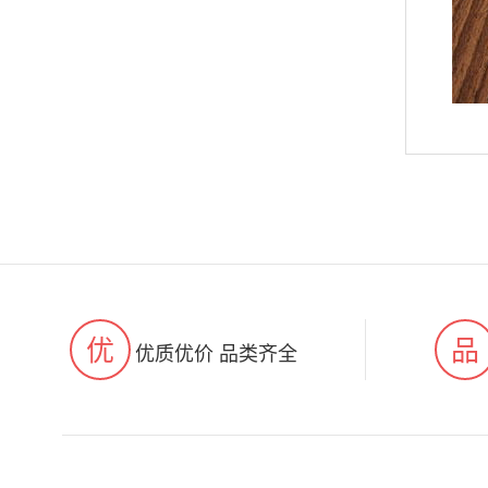
优
品
优质优价 品类齐全