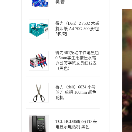
卷/提
得力（Deli）Z7502 木尚
复印纸 A4 70G 500张/包
5包/箱
得力S01按动中性笔黑色
0.5mm学生用按压水笔
办公签字笔文具红12支
（黑色）
得力（deli）6034 小号
剪刀 单把 160mm 颜色
随机
TCL HCD868(79)TD 来
电显示电话机 黑色