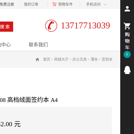
免费注册
我的订单
购物车
件
手机访问
13717713039
助中心
联系我们
0
首页
>
商城大厅
>
办公文具
>
薄本
>
签到本
08 高档绒面签约本 A4
2.00 元