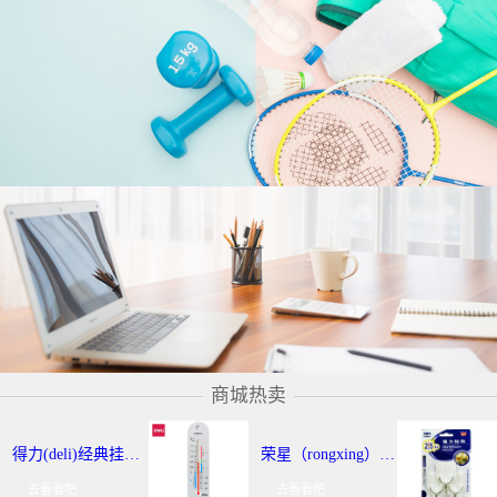
商城热卖
得力(deli)经典挂壁式温度计 个性化提示温湿度计 办公用品 9013
荣星（rongxing）RX-220 超强力粘钩/挂钩（2KG） 3个/卡
去看看吧
去看看吧