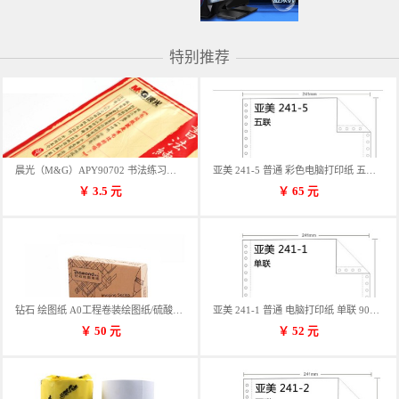
特别推荐
晨光（M&G）APY90702 书法练习用纸 12格
亚美 241-5 普通 彩色电脑打印纸 五联 900张/箱 蓝包装 三等份
￥
3.5
元
￥
65
元
钻石 绘图纸 A0工程卷装绘图纸/硫酸纸 50m卷装 914*50MM/卷
亚美 241-1 普通 电脑打印纸 单联 900张/箱 蓝包装 三等份
￥
50
元
￥
52
元