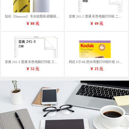
钻石（Diamond）专业绘图纸/硫酸纸 临摹纸 73g A4 297mm*70m 单卷装
亚美 241-2 普通 彩色电脑打印纸 二联 900张/箱 蓝包装 三等份
￥
88
元
￥
49
元
亚美 241-3 普通 彩色电脑打印纸 三联 900张/箱 蓝包装 三等份
柯达 6寸/4R 防水喷墨打印相片纸 102*152mm 100张/包
￥
52
元
￥
25
元