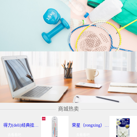
商城热卖
得力(deli)经典挂壁式温度计 个性化提示温湿度计 办公用品 9013
荣星（rongxing）RX-220 超强力粘钩/挂钩（2KG） 3个/卡
去看看吧
去看看吧