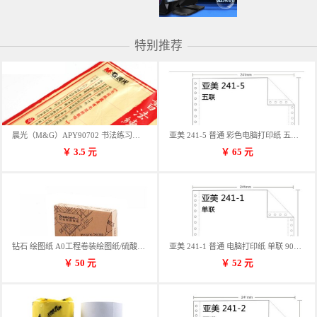
特别推荐
晨光（M&G）APY90702 书法练习用纸 12格
亚美 241-5 普通 彩色电脑打印纸 五联 900张/箱 蓝包装 三等份
￥
3.5
元
￥
65
元
钻石 绘图纸 A0工程卷装绘图纸/硫酸纸 50m卷装 914*50MM/卷
亚美 241-1 普通 电脑打印纸 单联 900张/箱 蓝包装 三等份
￥
50
元
￥
52
元