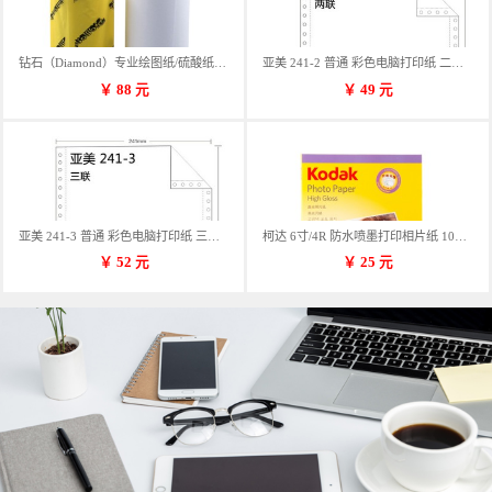
钻石（Diamond）专业绘图纸/硫酸纸 临摹纸 73g A4 297mm*70m 单卷装
亚美 241-2 普通 彩色电脑打印纸 二联 900张/箱 蓝包装 三等份
￥
88
元
￥
49
元
亚美 241-3 普通 彩色电脑打印纸 三联 900张/箱 蓝包装 三等份
柯达 6寸/4R 防水喷墨打印相片纸 102*152mm 100张/包
￥
52
元
￥
25
元