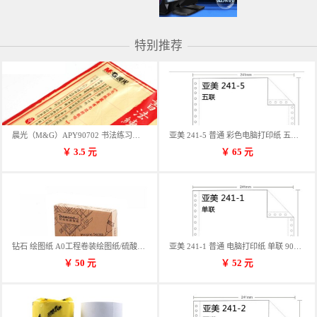
特别推荐
晨光（M&G）APY90702 书法练习用纸 12格
亚美 241-5 普通 彩色电脑打印纸 五联 900张/箱 蓝包装 三等份
￥
3.5
元
￥
65
元
钻石 绘图纸 A0工程卷装绘图纸/硫酸纸 50m卷装 914*50MM/卷
亚美 241-1 普通 电脑打印纸 单联 900张/箱 蓝包装 三等份
￥
50
元
￥
52
元