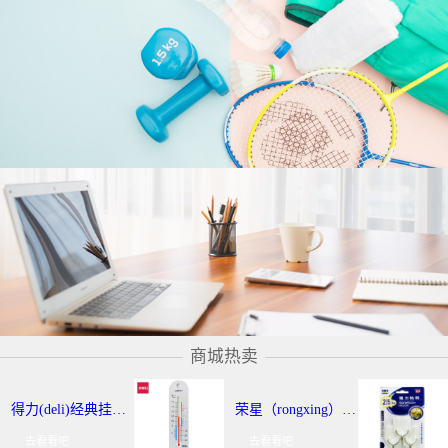
商城热卖
得力(deli)经典挂壁式温度计 个性化提示温湿度计 办公用品 9013
荣星（rongxing）RX-220 超强力粘钩/挂钩（2KG） 3个/卡
去看看吧
去看看吧