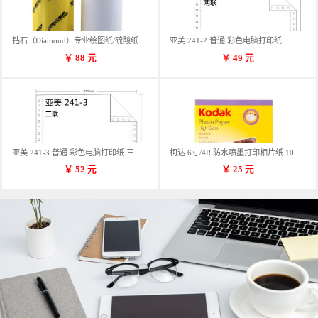
钻石（Diamond）专业绘图纸/硫酸纸 临摹纸 73g A4 297mm*70m 单卷装
亚美 241-2 普通 彩色电脑打印纸 二联 900张/箱 蓝包装 三等份
￥
88
元
￥
49
元
亚美 241-3 普通 彩色电脑打印纸 三联 900张/箱 蓝包装 三等份
柯达 6寸/4R 防水喷墨打印相片纸 102*152mm 100张/包
￥
52
元
￥
25
元