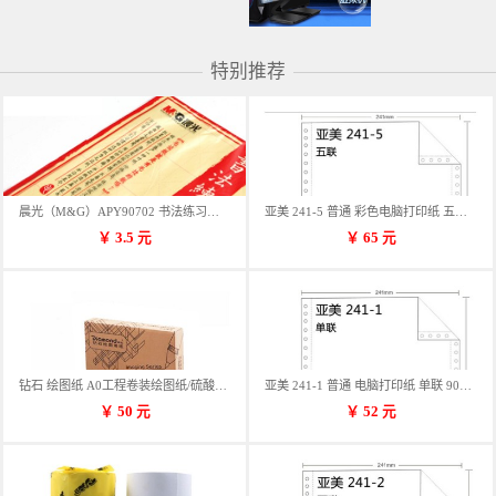
特别推荐
晨光（M&G）APY90702 书法练习用纸 12格
亚美 241-5 普通 彩色电脑打印纸 五联 900张/箱 蓝包装 三等份
￥
3.5
元
￥
65
元
钻石 绘图纸 A0工程卷装绘图纸/硫酸纸 50m卷装 914*50MM/卷
亚美 241-1 普通 电脑打印纸 单联 900张/箱 蓝包装 三等份
￥
50
元
￥
52
元