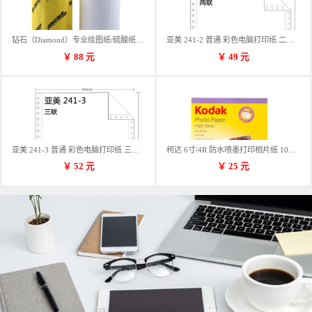
钻石（Diamond）专业绘图纸/硫酸纸 临摹纸 73g A4 297mm*70m 单卷装
亚美 241-2 普通 彩色电脑打印纸 二联 900张/箱 蓝包装 三等份
￥
88
元
￥
49
元
亚美 241-3 普通 彩色电脑打印纸 三联 900张/箱 蓝包装 三等份
柯达 6寸/4R 防水喷墨打印相片纸 102*152mm 100张/包
￥
52
元
￥
25
元