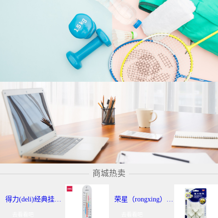
商城热卖
得力(deli)经典挂壁式温度计 个性化提示温湿度计 办公用品 9013
荣星（rongxing）RX-220 超强力粘钩/挂钩（2KG） 3个/卡
去看看吧
去看看吧