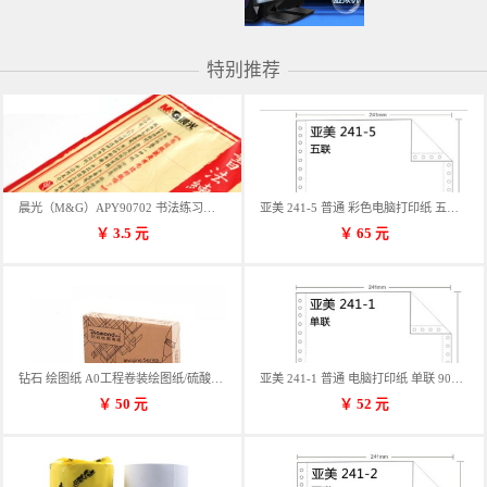
特别推荐
晨光（M&G）APY90702 书法练习用纸 12格
亚美 241-5 普通 彩色电脑打印纸 五联 900张/箱 蓝包装 三等份
￥
3.5
元
￥
65
元
钻石 绘图纸 A0工程卷装绘图纸/硫酸纸 50m卷装 914*50MM/卷
亚美 241-1 普通 电脑打印纸 单联 900张/箱 蓝包装 三等份
￥
50
元
￥
52
元