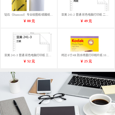
钻石（Diamond）专业绘图纸/硫酸纸 临摹纸 73g A4 297mm*70m 单卷装
亚美 241-2 普通 彩色电脑打印纸 二联 900张/箱 蓝包装 三等份
￥
88
元
￥
49
元
亚美 241-3 普通 彩色电脑打印纸 三联 900张/箱 蓝包装 三等份
柯达 6寸/4R 防水喷墨打印相片纸 102*152mm 100张/包
￥
52
元
￥
25
元