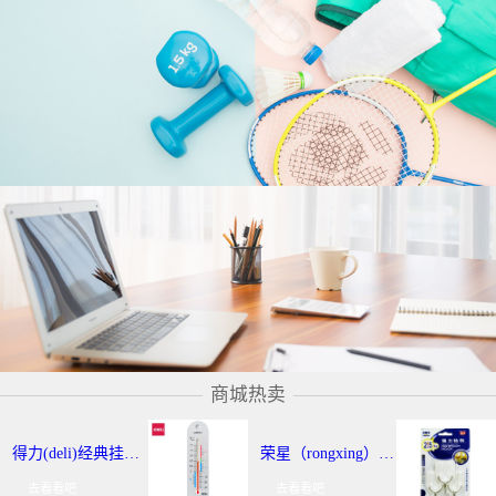
商城热卖
得力(deli)经典挂壁式温度计 个性化提示温湿度计 办公用品 9013
荣星（rongxing）RX-220 超强力粘钩/挂钩（2KG） 3个/卡
去看看吧
去看看吧