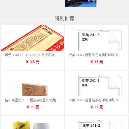
特别推荐
晨光（M&G）APY90702 书法练习用纸 12格
亚美 241-5 普通 彩色电脑打印纸 五联 900张/箱 蓝包装 三等份
￥
3.5
元
￥
65
元
钻石 绘图纸 A0工程卷装绘图纸/硫酸纸 50m卷装 914*50MM/卷
亚美 241-1 普通 电脑打印纸 单联 900张/箱 蓝包装 三等份
￥
50
元
￥
52
元