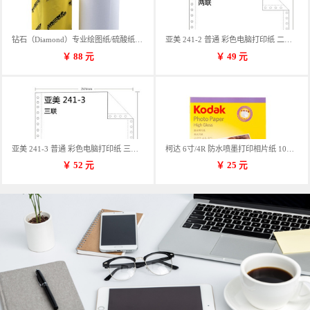
钻石（Diamond）专业绘图纸/硫酸纸 临摹纸 73g A4 297mm*70m 单卷装
亚美 241-2 普通 彩色电脑打印纸 二联 900张/箱 蓝包装 三等份
￥
88
元
￥
49
元
亚美 241-3 普通 彩色电脑打印纸 三联 900张/箱 蓝包装 三等份
柯达 6寸/4R 防水喷墨打印相片纸 102*152mm 100张/包
￥
52
元
￥
25
元