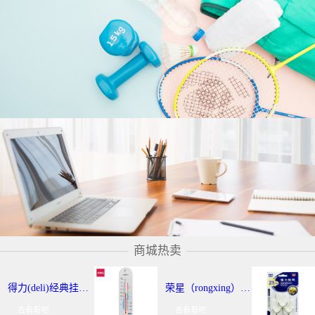
商城热卖
得力(deli)经典挂壁式温度计 个性化提示温湿度计 办公用品 9013
荣星（rongxing）RX-220 超强力粘钩/挂钩（2KG） 3个/卡
去看看吧
去看看吧